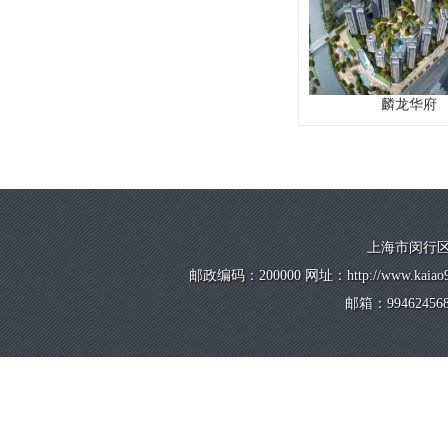
麟龙华府
上海市闵行区
邮政编码：200000 网址：http://www.kaiao
邮箱：99462456