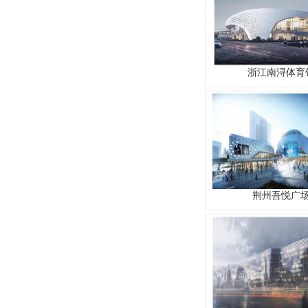
浙江南浔体育
荆州吾悦广